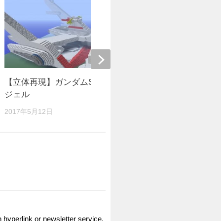
【立体再現】ガンダムSEED アークエン
V：1.14
ジェル
~上級者向
2017年5月12日
2021年3月24
n hyperlink or newsletter service.