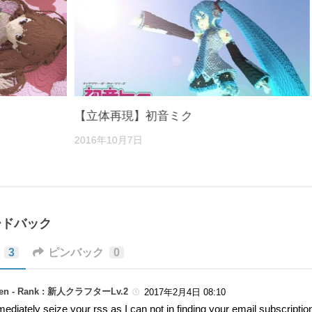
【立体再現】初音ミク
2016年10月7日
ードバック
3
ピンバック
0
en -
Rank : 新人クラフターLv.2
2017年2月4日 08:10
mmediately seize your rss as I can not in finding your email subscriptio