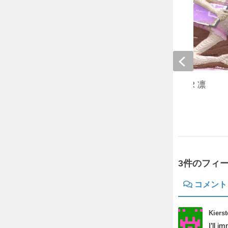
【立体再現】SHELTER 凛
2017年5月9日
3件のフィ
コメント
Kierst
I’ll i