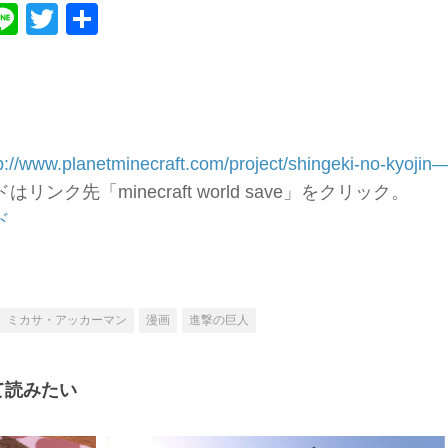
ebook
atena
Line
Twitter
共
有
p://www.planetminecraft.com/project/shingeki-no-kyoji
リンク先「minecraft world save」をクリック。
ド
ミカサ・アッカーマン
漫画
進撃の巨人
て読みたい