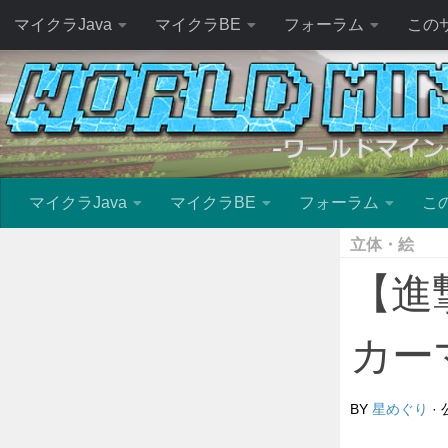
マイクラJava
マイクラBE
フォーラム
この
マイクラJava
マイクラBE
フォーラム
こ
立体・絵
【進
カー
BY
星めぐり
·