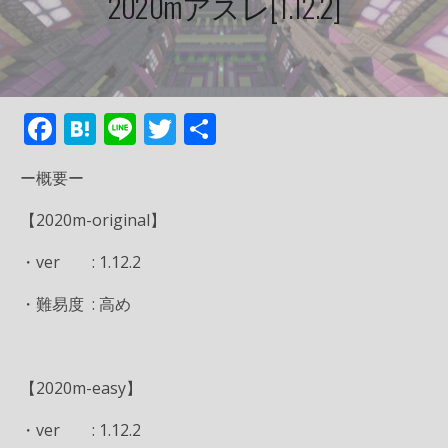
2020mアスレ[1.12.2]
F
H
Li
T
共
ac
at
n
w
有
ー概要ー
e
e
e
itt
b
n
er
【2020m-original】
o
a
・ver : 1.12.2
o
・難易度 : 高め
k
【2020m-easy】
・ver : 1.12.2