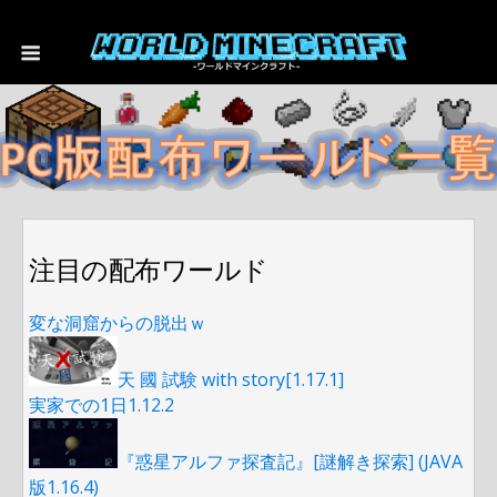
注目の配布ワールド
変な洞窟からの脱出ｗ
天 國 試験 with story[1.17.1]
実家での1日1.12.2
『惑星アルファ探査記』[謎解き探索] (JAVA
版1.16.4)