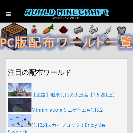
注目の配布ワールド
【迷路】暇潰し用の大迷宮【1.6.2以上】
Minnihilation(ミニゲーム)v1.15.2
[1.12.x]スカイブロック：Enjoy the
Skyblock