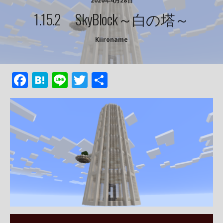
2020年4月28日
1.15.2 SkyBlock～白の塔～
Kiironame
F
H
Li
T
共
ac
at
n
w
有
e
e
e
itt
b
n
er
o
a
o
k