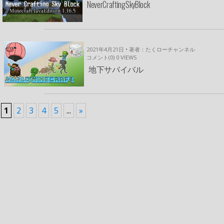
NeverCraftingSkyBlock
2021年4月21日 • 著者：たくローチャンネル
コメント(0)
0
VIEWS
地下サバイバル
1
2
3
4
5
...
»