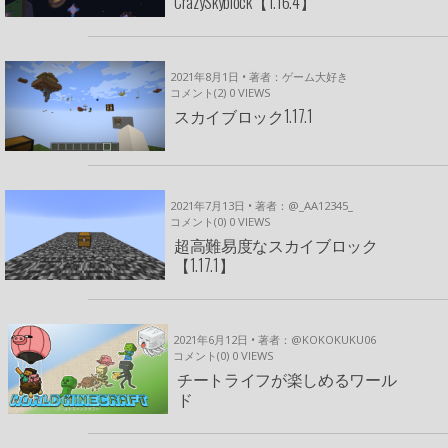
CrazySkyblock【1.16.4】
2021年8月1日 • 著者：ゲーム大好き
コメント(2)
0
VIEWS
スカイブロック1.17.1
2021年7月13日 • 著者：@_AA12345_
コメント(0)
0
VIEWS
超高難易度なスカイブロック
【1.17.1】
2021年6月12日 • 著者：@KOKOKUKU06
コメント(0)
0
VIEWS
チートライフが楽しめるワール
ド