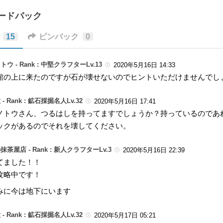
ィードバック
15
ピンバック
0
トウ -
Rank : 中堅クラフターLv.13
2020年5月16日 14:33
館の上に来たのですが石が壊せないのでヒントいただけませんでし
 -
Rank : 鉱石採掘名人Lv.32
2020年5月16日 17:41
ノトウさん、つるはしを持ってますでしょうか？持っているのであ
ックがあるのでそれを壊してください。
抹茶屋店 -
Rank : 新人クラフターLv.3
2020年5月16日 22:39
てました！！
攻略中です！
みに今は地下にいます
 -
Rank : 鉱石採掘名人Lv.32
2020年5月17日 05:21