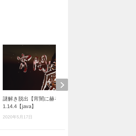
謎解き脱出【宵闇に赫る魔法】ver
【脱出】英雄
1.14.4【java】
2015年9月5
2020年5月17日