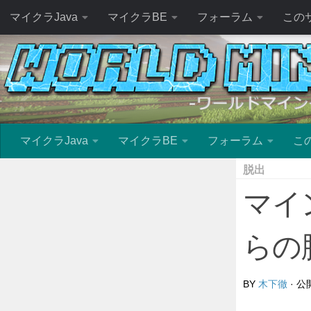
マイクラJava
マイクラBE
フォーラム
この
マイクラJava
マイクラBE
フォーラム
こ
脱出
マイン
らの
BY
木下徹
· 