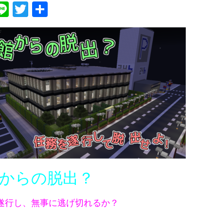
ebook
atena
Line
Twitter
共
有
からの脱出？
遂行し、無事に逃げ切れるか？