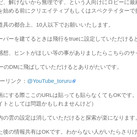
だ、解けないから無理です、という人向けにロビーに最
を始める前にクリエイティブもしくはスペクテイターで
道具の都合上、10人以下でお願いいたします。
ーバーを建てるときは飛行をtrueに設定していただける
感想、ヒントがほしい等の事がありましたらこちらのサ
のDMに飛ばしていただけるとありがたいです。
ーリンク：
@YouTube_toruru
画にする際ここのURLは貼っても貼らなくてもOKです
イトとしては問題かもしれませんけど）
内の雲の設定は消していただけると探索が楽になります
た後の情報共有はOKです。わからない人がいたらさり