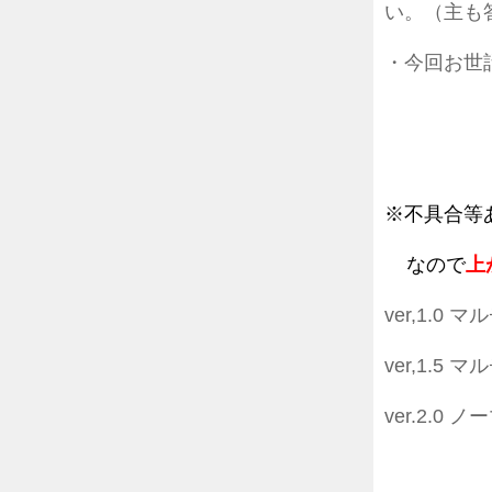
い。（主も
・今回お世
エスタ
LAB
※不具合等
なので
上
ver,1.
ver,1.
ver.2.