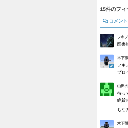
15件のフ
コメント
フキノ
図書
木下徹
フキ
ブロ
山田の
待っ
絶賛
ちな
木下徹