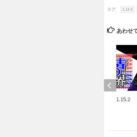
タグ:
1.14.4
あわせ
～赤青の境界～MCVer.1.15.2
2020年5月2日