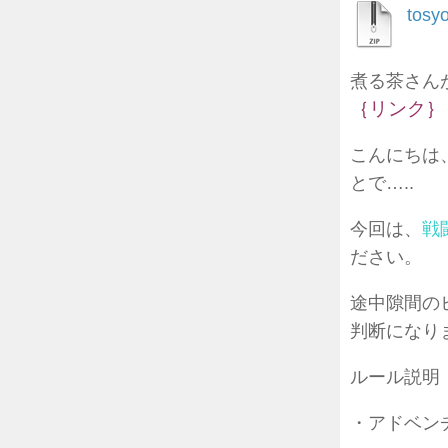
tosy
煮る茶さん
｛
リンク｝
こんにちは
とで…..
今回は、
戦
ださい。
途中隙間の
判断になり
ルール説明
・アドベン