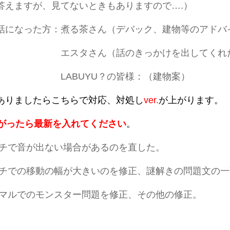
答えますが、見てないときもありますので….）
話になった方：煮る茶さん（デバック、建物等のアドバ
さん（話のきっかけを出してくれた
UYU？の皆様：（建物案）
ありましたらこちらで対応、対処し
ver.
が上がります。
がったら最新を入れてください
。
0 マルチで音が出ない場合があるのを直した。
5 マルチでの移動の幅が大きいのを修正、謎解きの問題文の
0 ノーマルでのモンスター問題を修正、その他の修正。