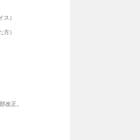
イス）
方）
一部改正。