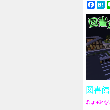
Fac
H
図書館
君は任務を