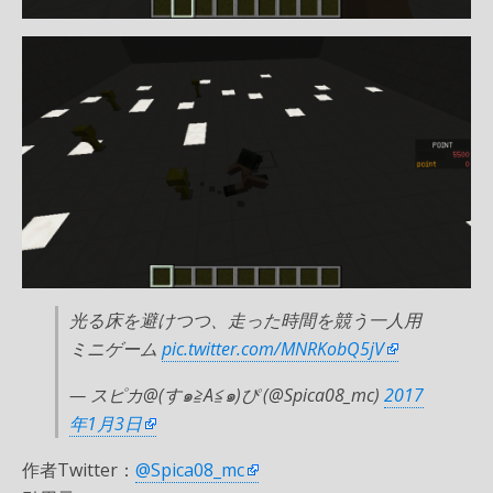
光る床を避けつつ、走った時間を競う一人用
ミニゲーム
pic.twitter.com/MNRKobQ5jV
— スピカ@(す๑≧A≦๑)ぴ (@Spica08_mc)
2017
年1月3日
作者Twitter：
@Spica08_mc