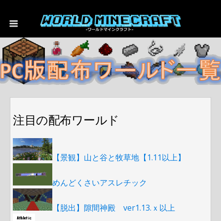
注目の配布ワールド
【景観】山と谷と牧草地【1.11以上】
めんどくさいアスレチック
【脱出】隙間神殿 ver1.13.ｘ以上