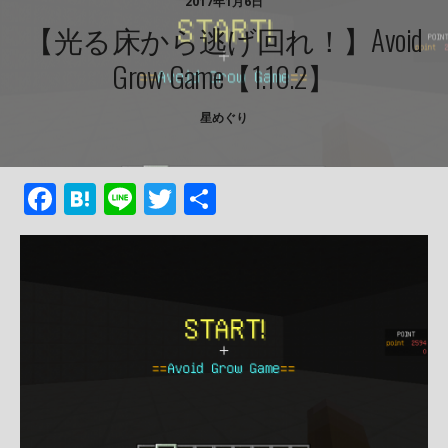
2017年1月6日
【光る床から逃げ回れ！】Avoid
Grow Game【1.10.2】
星めぐり
F
H
Li
T
共
ac
at
n
w
有
e
e
e
itt
b
n
er
o
a
o
k