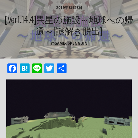
2019年8月28日
[ver1.14.4]異星の施設～地球への帰
還～[謎解き脱出]
@GAMEqpPENGUIN
F
H
Li
T
共
ac
at
n
w
有
e
e
e
itt
b
n
er
o
a
o
k