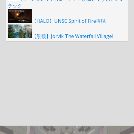
チック
【HALO】UNSC Spirit of Fire再現
【景観】Jorvik The Waterfall Village!