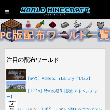
注目の配布ワールド
【耐久】Athletic in Library【1.12.2】
【1.12.x】時幻の塔R【脱出アドベンチャ
ー】
バージョン：1.16.5 トマトが嫌いですのアスレ