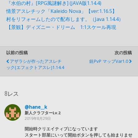
『水伯の村』[RPG風謎解き] (JAVA版1.14.4)
情景アスレチック「Kaleido Nova」【ver:1.16.5】
村をリフォームしたので配布します。（Java 1.14.4）
【景観】ディズニー・ドリーム 1:1スケール再現
以前の投稿
次の投稿
アザラシが作ったアスレチ
銃PvP マップvar1.0
ック(エフェクトアスレ)1.14.4
8レス
@hane__k
新人クラフターLv.2
2019年8月29日
開始時クリエイティブになっています
スタート部屋にいって開始ボタンを押しても始まりませ