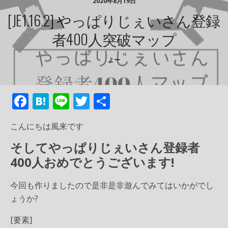
2020年8月19日
[JE1.16.2] やっぱりじぇいさん登録
者400人突破マップ
よー
F
H
Li
T
共
ac
at
n
w
有
こんにちは風来です
e
e
e
itt
そしてやっぱりじぇいさん登録者
b
n
er
400人おめでとうございます!
o
a
o
今回も作りましたので是非是非遊んでみてはいかがでし
k
ょうか?
[要素]