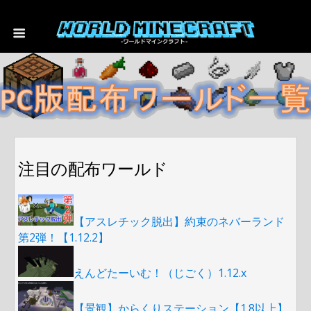
注目の配布ワールド
【アスレチック脱出】約束のネバーランド
第2弾！【1.12.2】
えんどたーいむ！（じごく）1.12.x
【景観】からくりステーション【1.8以上】