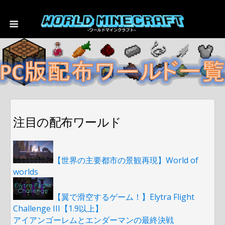
注目の配布ワールド
【世界の主要都市の景観再現】World of
worlds
【翼で滑空するゲーム！】Elytra Flight
Challenge III【1.9以上】
アイアンゴーレムとエンダーマンの最終決戦