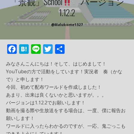
「景観」school
バージョン
1.12.2
@malukome1527
F
H
Li
T
共
ac
at
n
w
有
みなさんこんにちは！そして、はじめまして！
e
e
e
itt
YouTubeの方で活動をしています！実況者 奏（かな
b
n
er
で）と申します！
o
a
今回、初めて配布ワールドを作成しました！
o
あまり、出来は良くないかと思いますが。。。
バージョンは1.12.2でお願いします！
k
動画を撮る際や生放送をする場合は、一度、僕に報告お
願いします！
ワールドに入ったらわかるのですが、一応、鬼ごっこも
できるようにしています！