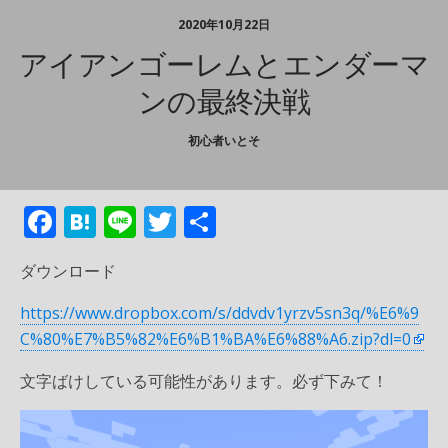
2020年10月22日
アイアンゴーレムとエンダーマ
ンの最終決戦
初心者いとそ
F
H
Li
T
共
ac
at
n
w
有
ダウンロード
e
e
e
itt
b
n
er
https://www.dropbox.com/s/ddvdv1yrzv5sn3q/%E6%9
C%80%E7%B5%82%E6%B1%BA%E6%88%A6.zip?dl=0
o
a
o
文字ばけしている可能性があります。必ず下みて！
k