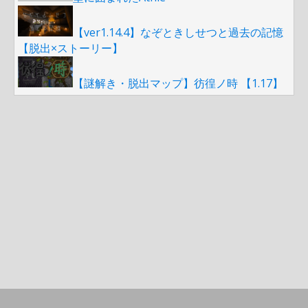
【ver1.14.4】なぞときしせつと過去の記憶
【脱出×ストーリー】
【謎解き・脱出マップ】彷徨ノ時 【1.17】