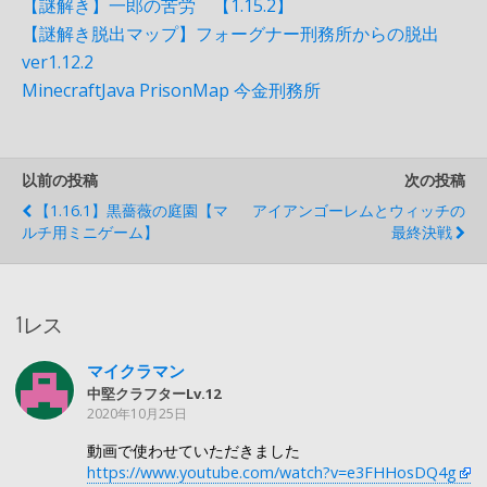
【謎解き】一郎の苦労 【1.15.2】
【謎解き脱出マップ】フォーグナー刑務所からの脱出
ver1.12.2
MinecraftJava PrisonMap 今金刑務所
以前の投稿
次の投稿
【1.16.1】黒薔薇の庭園【マ
アイアンゴーレムとウィッチの
ルチ用ミニゲーム】
最終決戦
1レス
マイクラマン
中堅クラフターLv.12
2020年10月25日
動画で使わせていただきました
https://www.youtube.com/watch?v=e3FHHosDQ4g