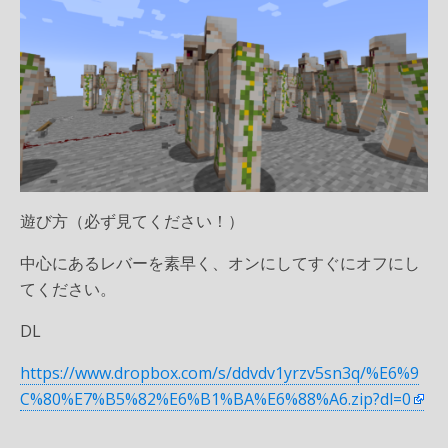
遊び方（必ず見てください！）
中心にあるレバーを素早く、オンにしてすぐにオフにし
てください。
DL
https://www.dropbox.com/s/ddvdv1yrzv5sn3q/%E6%9
C%80%E7%B5%82%E6%B1%BA%E6%88%A6.zip?dl=0