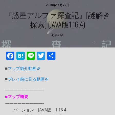
2020年11月22日
『惑星アルファ探査記』[謎解き
探索] (JAVA版1.16.4)
あまのよ
F
H
Li
T
共
ac
at
n
w
有
■
マップ紹介動画
e
e
e
itt
b
n
er
■
プレイ前に見る動画
o
a
—————————–
o
■マップ概要
k
—————————–
バージョン：JAVA版 1.16.4