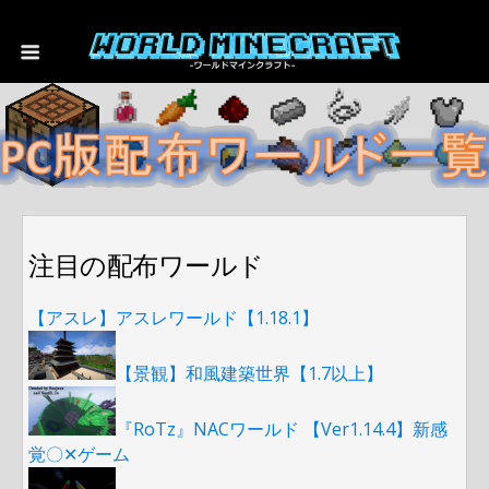
注目の配布ワールド
【アスレ】アスレワールド【1.18.1】
【景観】和風建築世界【1.7以上】
『RoTz』NACワールド 【Ver1.14.4】新感
覚〇✕ゲーム