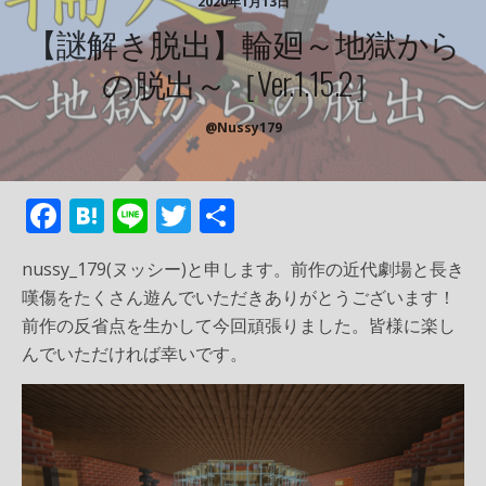
2020年1月13日
【謎解き脱出】輪廻～地獄から
の脱出～［Ver.1.15.2］
@Nussy179
F
H
Li
T
共
ac
at
n
w
有
nussy_179(ヌッシー)と申します。前作の近代劇場と長き
e
e
e
itt
嘆傷をたくさん遊んでいただきありがとうございます！
b
n
er
前作の反省点を生かして今回頑張りました。皆様に楽し
o
a
んでいただければ幸いです。
o
k