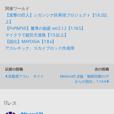
関連ワールド
【進撃の巨人】シガンシナ区再現プロジェクト【1.6.2以
上】
【PvP&PVE】魔導の箱庭 ver2.1.2【1.16.5】
マイクラで超巨大迷路【1.5.以上】
【脱出】MAYOIGA【1.8.x】
アスレチック、スカイブロック作成用
以前の投稿
次の投稿
高難度アスレ サイド
Minecraft JE版「無限回廊の1F
からの脱出」1.14.4
17レス
@Nussy179