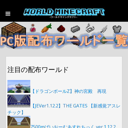
注目の配布ワールド
【ドラゴンボールZ】神の宮殿 再現
【JEVer1.12.2】THE GATES 【新感覚アスレ
チック】
7500mばいおーむあすれちっく ver.1.12.2