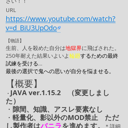
さい！！
URL
https://www.youtube.com/watch?
v=d_BiU3UpOdo
【物語】
生前、人を殺めた自分は
地獄界
に飛ばされた。
250年耐えた結果いよいよ
輪廻
するための最終
試練を受ける…
最後の選択で鬼への思いが自分を悩ませる。
【概要】
JAVA ver.1.15.2 （変更しまし
・
た）
・
隙間、知識、アスレ要素なし
・
軽量化、影以外のMOD禁止 ただ
し製作者は
バニラ
を進めます。
＊詳細