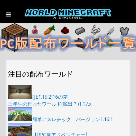
注目の配布ワールド
[JE1.15.2]16の箱
三年生の作ったワールド(脱出？)1.17.x
簡単アスレチック バージョン1.16.1
【RPG風アドベンチャー】