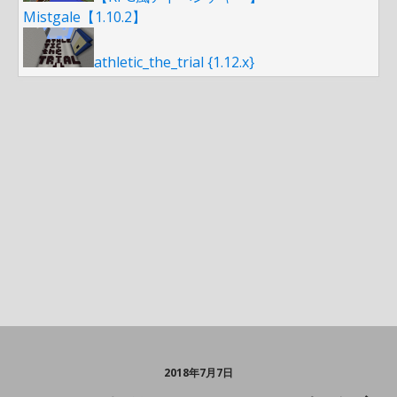
Mistgale【1.10.2】
athletic_the_trial {1.12.x}
2018年7月7日