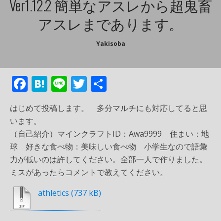
Ver1.12.2 簡単なアスレから超鬼畜
アスレまであります。
Yakisoba
F
H
Li
T
共
ac
at
n
w
有
はじめて投稿します。 多分マルチにも対応してると思
e
e
e
itt
います。
b
n
er
（自己紹介）マインクラフトID：Awa9999 住まい：地
o
a
球 好きな食べ物：美味しい食べ物 小学生なので語彙
o
力が低いのは許してください。全部一人で作りました。
ミスがあったらコメントで教えてください。
k
athletics