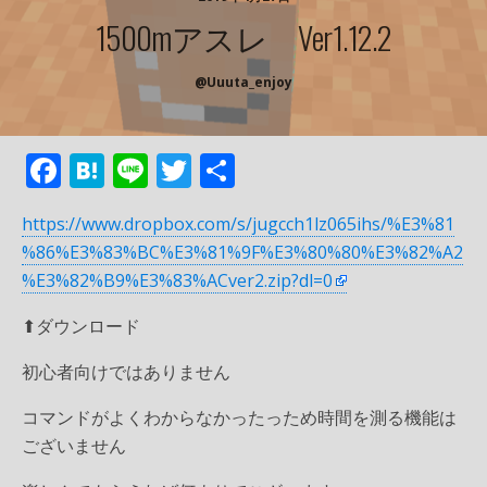
1500mアスレ Ver1.12.2
@uuuta_enjoy
F
H
Li
T
共
ac
at
n
w
有
https://www.dropbox.com/s/jugcch1lz065ihs/%E3%81
e
e
e
itt
%86%E3%83%BC%E3%81%9F%E3%80%80%E3%82%A2
b
n
er
%E3%82%B9%E3%83%ACver2.zip?dl=0
o
a
⬆︎ダウンロード
o
k
初心者向けではありません
コマンドがよくわからなかったっため時間を測る機能は
ございません