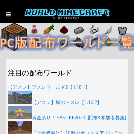
注目の配布ワールド
【アスレ】アスレワールド2【1.18.1】
【アスレ】城のアスレ【1.12.2】
賞金あり！ SASUKE2020 (配布&参加者募集)
【上級者向け】10個のボックスアスレチッ