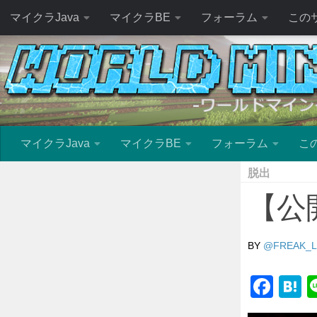
マイクラJava
マイクラBE
フォーラム
この
マイクラJava
マイクラBE
フォーラム
こ
脱出
【公開停
BY
@FREAK_
Fac
H