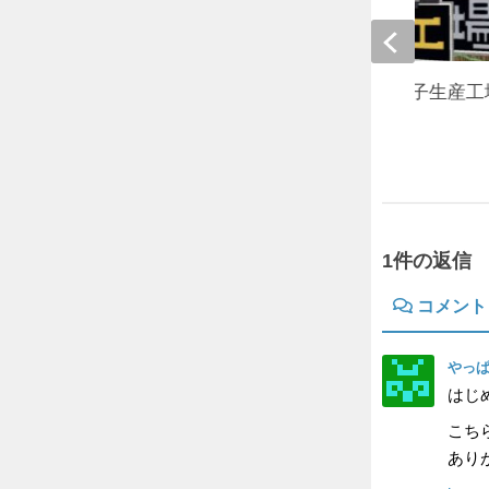
短編脱出マップ『鬼ノ子生産工
【1.16.5】
2021年5月2日
1件の返信
コメント
やっ
はじ
こち
あり