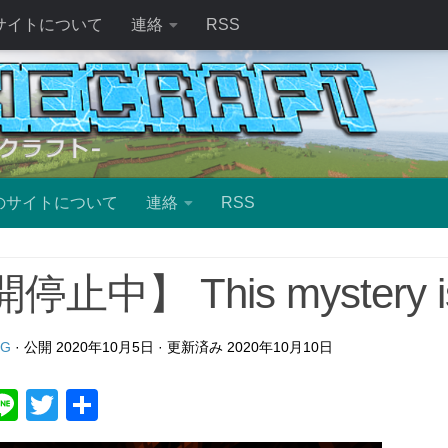
サイトについて
連絡
RSS
のサイトについて
連絡
RSS
止中】 This mystery is 
LG
· 公開
2020年10月5日
· 更新済み
2020年10月10日
ebook
atena
Line
Twitter
共
有