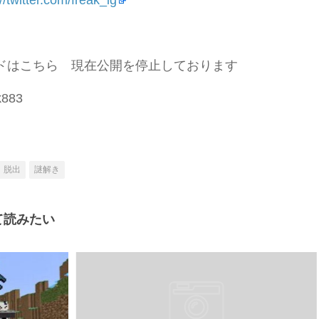
//twitter.com/freak_lg
ドはこちら 現在公開を停止しております
883
脱出
謎解き
て読みたい