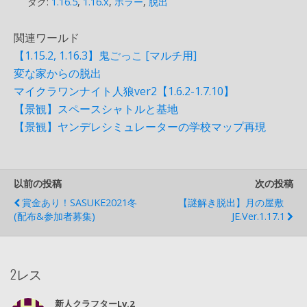
タグ:
1.16.5
,
1.16.x
,
ホラー
,
脱出
関連ワールド
【1.15.2, 1.16.3】鬼ごっこ [マルチ用]
変な家からの脱出
マイクラワンナイト人狼ver2【1.6.2-1.7.10】
【景観】スペースシャトルと基地
【景観】ヤンデレシミュレーターの学校マップ再現
以前の投稿
次の投稿
賞金あり！SASUKE2021冬
【謎解き脱出】月の屋敷
(配布&参加者募集)
JE.Ver.1.17.1
2レス
新人クラフターLv.2