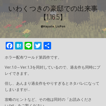
いわくつきの豪邸での出来事
【1.16.5】
@Hayate_LisPon
F
H
Li
T
共
ac
at
n
w
有
ホラー配布ワールド第四作です。
e
e
e
itt
b
n
er
Ver.1.0～Ver.1.3を同封しているので、過去作も同時にプ
レイできます。
o
a
o
但し、あんまり過去作をやりすぎるとネタバレになって
k
しまいますが…
攻略のヒントなど、その他は同封の「お読みくださ
い.txt」をご覧ください。