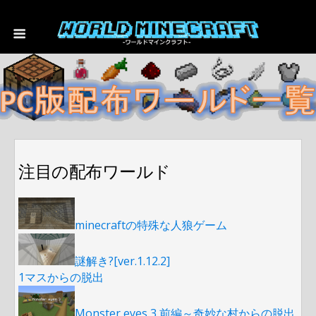
注目の配布ワールド
minecraftの特殊な人狼ゲーム
謎解き?[ver.1.12.2]
1マスからの脱出
Monster eyes 3 前編～奇妙な村からの脱出