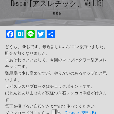
Despair [アスレチック、ver1.13]
ＲＥお
F
H
Li
T
共
ac
at
n
w
有
どうも、REおです。最近新しいパソコンを買いました。
e
e
e
itt
貯金が無くなりました。
b
n
er
まあそれはいいとして、今回のマップはタワー型アスレ
o
a
チックです。
o
難易度は少し高めですが、やりがいのあるマップだと思
います。
k
ラピスラズリブロックはチェックポイントです。
ほとんどありませんが模様つき石レンガは浮遊が付きま
す。
雪玉を投げると自殺できますので使ってください。
ダウンロードはこちら→
Despair