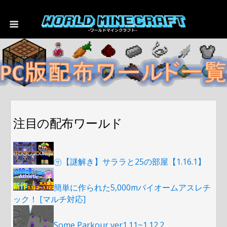
注目の配布ワールド
㋚【謎解き】サララと25の部屋【1.16.1】
簡単に作られた5,000mバイオームアスレチ
ック！ [マルチ対応]
Some Parkour ver1.11~1.12.2