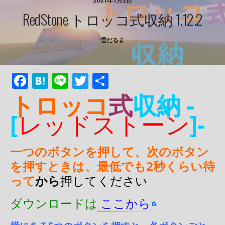
2021年1月2日
RedStone トロッコ式収納 1.12.2
雪だるま
F
H
Li
T
共
ac
at
n
w
有
トロッコ
式
収納 -
e
e
e
itt
[
レッドストーン
]-
b
n
er
o
a
一つのボタンを押して、次のボタン
o
を
押すときは、最低でも2秒くらい待
k
って
から
押してください
ダウンロードは
ここから