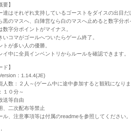
概要】
ー達はそれぞれ支持しているゴーストをダイスの出目だ
ら黒のマスへ、白陣営なら白のマスへ止めると数字分ポ
は数字分ポイントがマイナス。
きいコマがゴールへついたらゲーム終了。
ントが多い人の優勝。
レイ中に全員インベントリからルールを確認できます。
ード】
Version：1.14.4(JE)
能人数：２人～(ゲーム中に途中参加すると観戦になりま
：１０分～
放送等自由
用、二次配布等禁止
ール、注意事項等は付属のreadmeを参照してください
l』