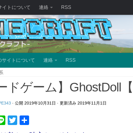
サイトについて
連絡
RSS
のサイトについて
連絡
RSS
系
ドゲーム】GhostDoll【ve
E343
· 公開
2019年10月31日
· 更新済み
2019年11月1日
ebook
atena
Line
Twitter
共
有