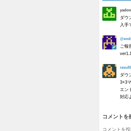
yadon
ダウン
入手
@end
ご報
ve
rasufi
ダウ
3×
エン
対応
コメントを
コメントを投