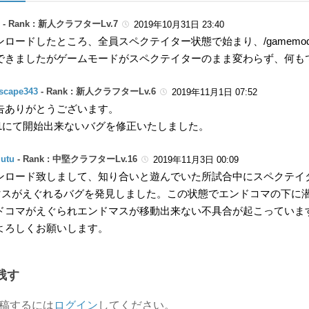
 -
Rank : 新人クラフターLv.7
2019年10月31日 23:40
ロードしたところ、全員スペクテイター状態で始まり、/gamemode 
できましたがゲームモードがスペクテイターのまま変わらず、何も
scape343
-
Rank : 新人クラフターLv.6
2019年11月1日 07:52
告ありがとうございます。
r1.1にて開始出来ないバグを修正いたしました。
lutu
-
Rank : 中堅クラフターLv.16
2019年11月3日 00:09
ンロード致しまして、知り合いと遊んでいた所試合中にスペクテイ
3マスがえぐれるバグを発見しました。この状態でエンドコマの下に
ドコマがえぐられエンドマスが移動出来ない不具合が起こっていま
よろしくお願いします。
残す
稿するには
ログイン
してください。