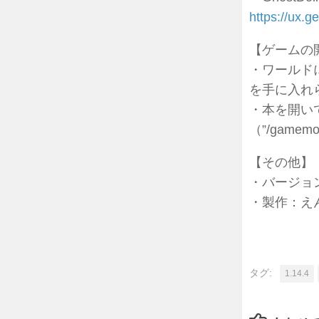
https://ux.
【ゲームの
・ワールド
を手に入れ
・本を開い
（”/game
【その他】
・バージョン：G
・製作：えんす
タグ:
1.14.4