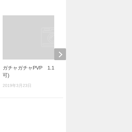
ガチャガチャPVP 1.13.2 (他Ver動作不
【1.8推
可)
ゴラ！～様
2019年3月23日
2017年12月4