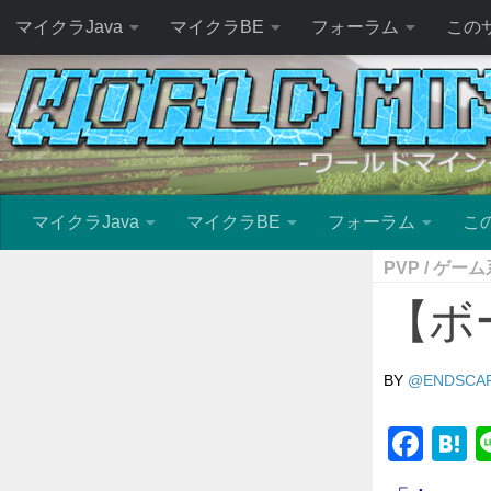
マイクラJava
マイクラBE
フォーラム
この
マイクラJava
マイクラBE
フォーラム
こ
PVP
/
ゲーム
【ボー
BY
@ENDSCAP
Fac
H