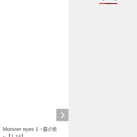
Monster eyes 1 ~森の館からの脱出
名も無き館か
~【1.14】