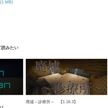
て読みたい
廃墟～診療所～ 【1.16.3】
.4】