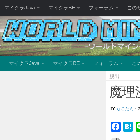
マイクラJava
マイクラBE
フォーラム
この
マイクラJava
マイクラBE
フォーラム
こ
脱出
魔理沙
BY
もこたん
·
Fac
H