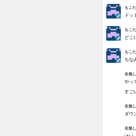
もこた
ドッ
もこた
どこ
もこた
ちな
名無し
やっ
すご
名無し
ダウ
名無し
はい