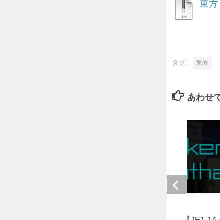
東方
タグ:
東方
あわせ
【脱出】
SunkenLeviathan1.1.4【JE1.14