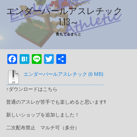
エンダーパールアスレチック
1.13～
青丸てるまらと
F
H
Li
T
共
ac
at
n
w
有
エンダーパールアスレチック
e
e
e
itt
b
n
er
↑ダウンロードはこちら
o
a
普通のアスレが苦手でも楽しめると思います!!
o
k
新しいショップを追加しました！
二次配布禁止 マルチ可（多分）