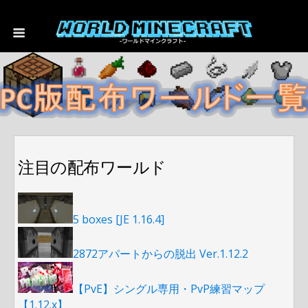
注目の配布ワールド
5 boxes [JE 1.16.4]
2872アパートからの脱出 Ver.1.12.2
【PvE】シングル専用・PvP練習マップ
【1.12.x】