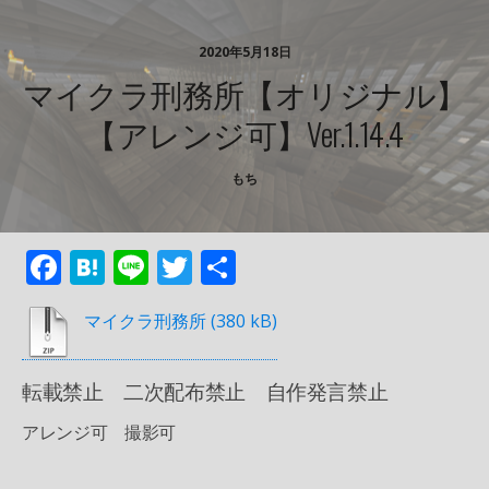
2020年5月18日
マイクラ刑務所【オリジナル】
【アレンジ可】ver.1.14.4
もち
F
H
Li
T
共
ac
at
n
w
有
マイクラ刑務所
e
e
e
itt
b
n
er
転載禁止 二次配布禁止 自作発言禁止
o
a
アレンジ可 撮影可
o
k