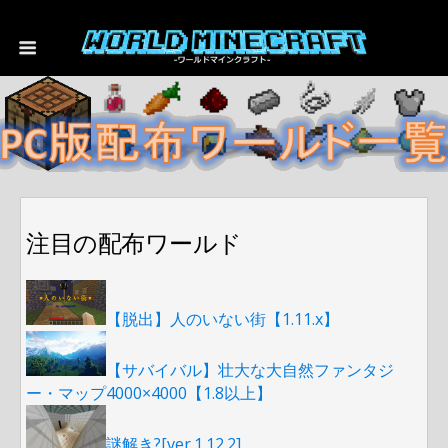
注目の配布ワールド
【脱出】人のいない街【1.11.x】
【サバイバル】壮大な大自然ファンタジ
ー・マップ4000×4000【1.8以上】
謎解き?[ver.1.12.2]