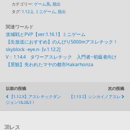
カテゴリー:
ゲーム系
,
脱出
タグ:
1.12.2
,
ミニゲーム
,
脱出
関連ワールド
攻城戦とPVP【ver:1.16.1】ミニゲーム
【生放送におすすめ】のんびり5000mアスレチック！
skyblock -eye.n- [v.1.12.2]
V：1.14.4 タワーアスレチック 入門者~初級者向け
【景観】失われたマヤの都市Hakarhonza
以前の投稿
次の投稿
【1.12.x】アスレチックダン
【1.13.2】シンカイノアスレ
ジョン1&2&3！
38レス