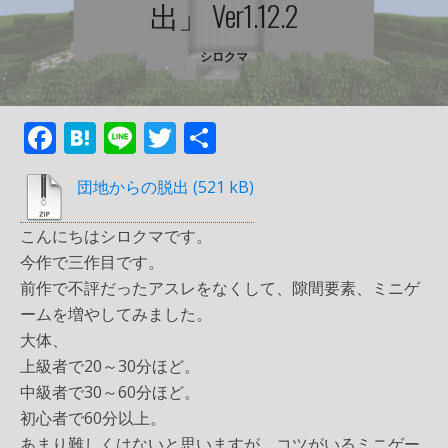
出」 Ver1.12.2
シロクマ
F
H
Li
T
共
ac
at
n
w
有
団地からの脱出
e
e
e
itt
b
n
er
こんにちはシロクマです。
o
a
今作で三作目です。
o
前作で不評だったアスレをなくして、隙間要素、ミニゲ
ームを増やしてみました。
k
大体、
上級者で20～30分ほど。
中級者で30～60分ほど。
初心者で60分以上。
あまり難しくはないと思いますが、コツがいるミニゲー