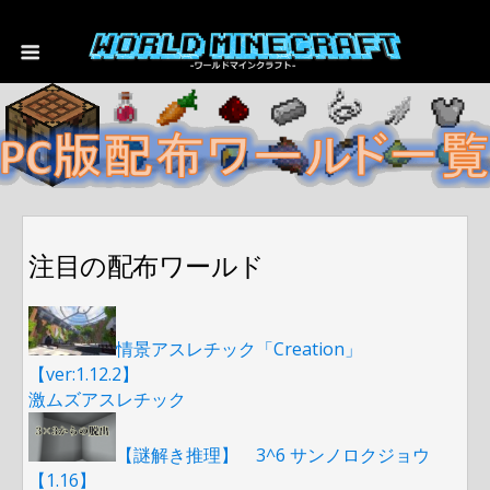
注目の配布ワールド
情景アスレチック「Creation」
【ver:1.12.2】
激ムズアスレチック
【謎解き推理】 3^6 サンノロクジョウ
【1.16】