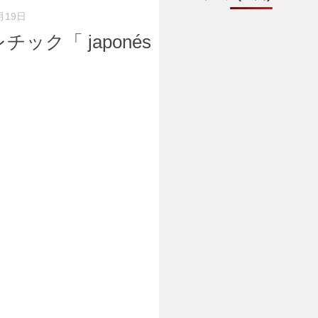
月19日
ック「 japonés