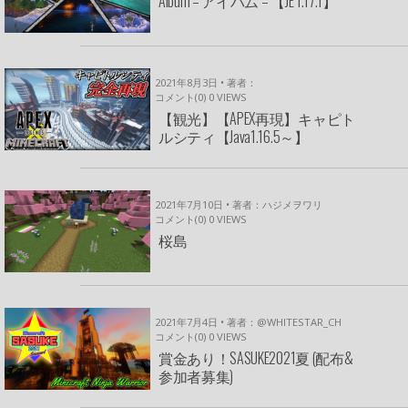
Aibum – アイバム – 【JE 1.17.1】
2021年8月3日 • 著者：
コメント(0)
0
VIEWS
【観光】【APEX再現】キャピト
ルシティ【Java1.16.5～】
2021年7月10日 • 著者：ハジメヲワリ
コメント(0)
0
VIEWS
桜島
2021年7月4日 • 著者：@WHITESTAR_CH
コメント(0)
0
VIEWS
賞金あり！SASUKE2021夏 (配布&
参加者募集)