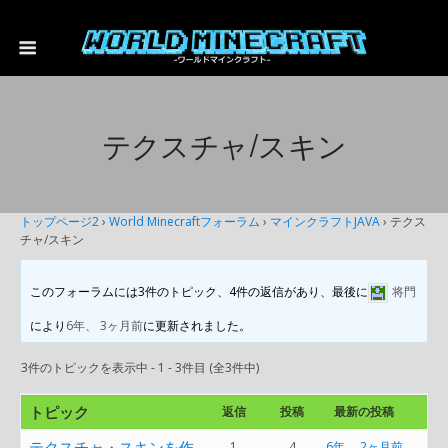
テクスチャ/スキン
トップページ2
›
World Minecraftフォーラム
›
マインクラフトJAVA
›
テクス
チャ/スキン
このフォーラムには3件のトピック、4件の返信があり、最後に
将門
により
6年、 3ヶ月前
に更新されました。
3件のトピックを表示中 - 1 - 3件目 (全3件中)
トピック
返信
投稿
最新の投稿
テクスチャ・スキンを作
1
4
6年、 2ヶ月前