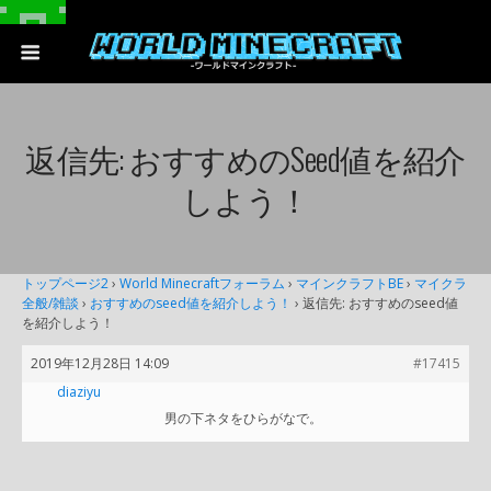
返信先: おすすめのseed値を紹介
しよう！
トップページ2
›
World Minecraftフォーラム
›
マインクラフトBE
›
マイクラ
全般/雑談
›
おすすめのseed値を紹介しよう！
›
返信先: おすすめのseed値
を紹介しよう！
2019年12月28日 14:09
#17415
diaziyu
男の下ネタをひらがなで。