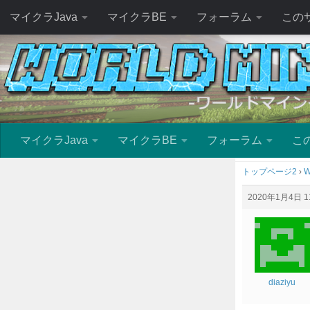
マイクラJava
マイクラBE
フォーラム
この
マイクラJava
マイクラBE
フォーラム
こ
トップページ2
›
W
2020年1月4日 11
diaziyu