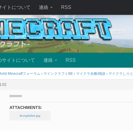
サイトについて
連絡
RSS
のサイトについて
連絡
RSS
orld Minecraftフォーラム
›
マインクラフトBE
›
マイクラ全般/雑談
›
マイクラしり
:02
oooooo
ATTACHMENTS:
ibongdalive.jpg