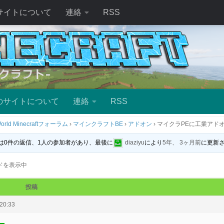
サイトについて
連絡
RSS
のサイトについて
連絡
RSS
orld Minecraftフォーラム
›
マインクラフトBE
›
アドオン
›
マイクラPEに工業アド
は0件の返信、1人の参加者があり、最後に
diaziyu
により
5年、 3ヶ月前
に更新
ドを表示中
投稿
20:33