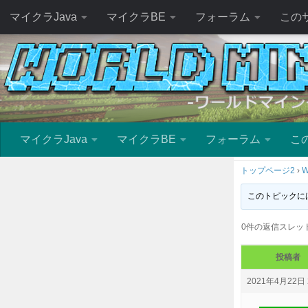
マイクラJava
マイクラBE
フォーラム
この
マイクラJava
マイクラBE
フォーラム
こ
トップページ2
›
W
このトピックに
0件の返信スレッ
投稿者
2021年4月22日 