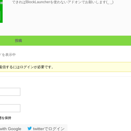
できればBlockLauncherを使わないアドオンでお願いします(_ _)
投稿
ドを表示中
返信するにはログインが必要です。
態を保持
with Google
twitterでログイン