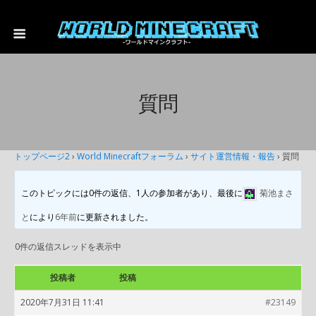
質問
トップページ2
›
World Minecraftフォーラム
›
サイト運営情報・報告
›
質問
このトピックには0件の返信、1人の参加者があり、最後に
菊池まさ
と
により
6年前
に更新されました。
0件の返信スレッドを表示中
投稿者
投稿
2020年7月31日 11:41
#23149