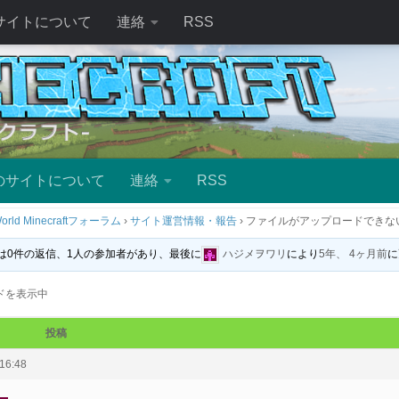
サイトについて
連絡
RSS
のサイトについて
連絡
RSS
orld Minecraftフォーラム
›
サイト運営情報・報告
›
ファイルがアップロードできな
は0件の返信、1人の参加者があり、最後に
ハジメヲワリ
により
5年、 4ヶ月前
に
ドを表示中
投稿
16:48