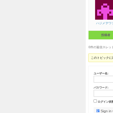
ハジメヲワ
投稿者
0件の返信スレッ
このトピックに
ユーザー名:
パスワード:
ログイン状
Sign in 