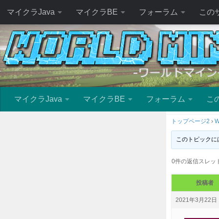
マイクラJava
マイクラBE
フォーラム
この
マイクラJava
マイクラBE
フォーラム
こ
トップページ2
›
W
このトピックに
0件の返信スレッ
投稿者
2021年3月22日 