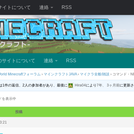
サイトについて
連絡
RSS
のサイトについて
連絡
RSS
orld Minecraftフォーラム
›
マインクラフトJAVA
›
マイクラ全般/雑談
›
コマンド・N
は1件の返信、2人の参加者があり、最後に
Hira04
により
7年、 3ヶ月前
に更新
ドを表示中
投稿
3:21