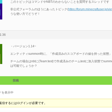
このトピックはコマンドやNBTのわからないことを質問するスレッドです
非公式フォーラムのほうにあったトピック(
https://forum.minecraftuser.jp/
うな使い方でどうぞ！
1:36
・バージョン1.14~
エンティティsummon時に、「作成済みのスコアボードの値を持った状態」
チームの場合はnbtに{Team:test}で作成済みのチームtestに加入状態でs
は可能でしょうか？
投稿
ドを表示中
返信するにはログインが必要です。