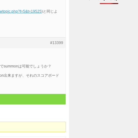
viewtopic.php?f=5&t=19525
)と同じよ
#13399
でsummonは可能でしょうか？
ummon出来ますが、それのスコアボード