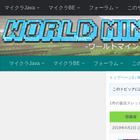
マイクラJava
マイクラBE
フォーラム
この
マイクラJava
マイクラBE
フォーラム
こ
トップページ2
›
W
このトピックに
1件の返信スレッ
投稿者
2019年4月2日 2