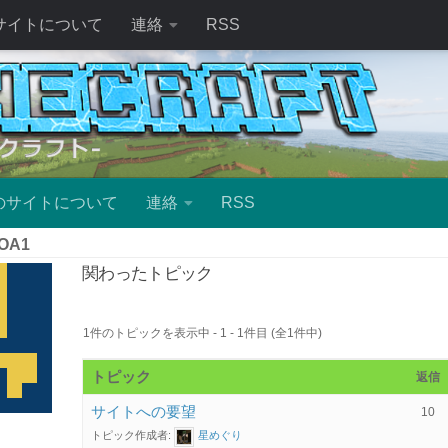
サイトについて
連絡
RSS
のサイトについて
連絡
RSS
OA1
関わったトピック
1件のトピックを表示中 - 1 - 1件目 (全1件中)
トピック
返信
サイトへの要望
10
トピック作成者:
星めぐり