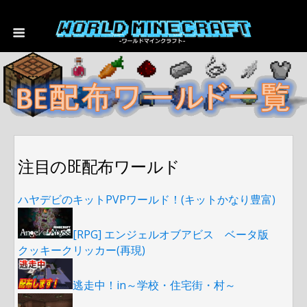
注目のBE配布ワールド
ハヤデビのキットPVPワールド！(キットかなり豊富)
[RPG] エンジェルオブアビス ベータ版
クッキークリッカー(再現)
逃走中！in～学校・住宅街・村～