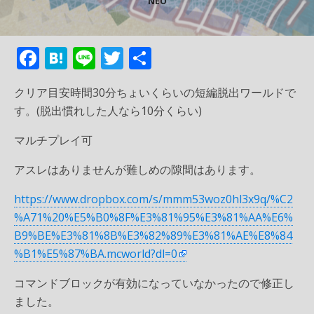
NEO
F
H
Li
T
共
ac
at
n
w
有
クリア目安時間30分ちょいくらいの短編脱出ワールドで
e
e
e
itt
す。(脱出慣れした人なら10分くらい)
b
n
er
マルチプレイ可
o
a
o
アスレはありませんが難しめの隙間はあります。
k
https://www.dropbox.com/s/mmm53woz0hl3x9q/%C2
%A71%20%E5%B0%8F%E3%81%95%E3%81%AA%E6%
B9%BE%E3%81%8B%E3%82%89%E3%81%AE%E8%84
%B1%E5%87%BA.mcworld?dl=0
コマンドブロックが有効になっていなかったので修正し
ました。