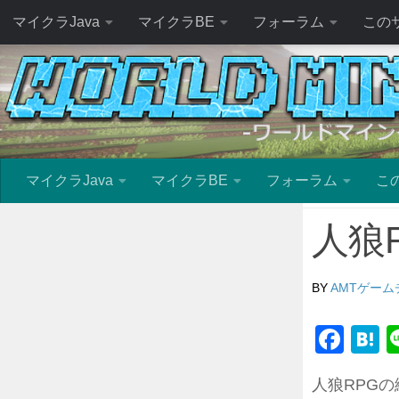
マイクラJava
マイクラBE
フォーラム
この
マイクラJava
マイクラBE
フォーラム
こ
人狼
BY
AMTゲー
Fac
H
人狼RPG