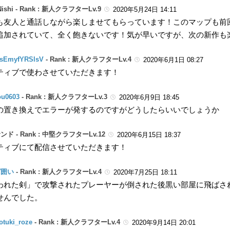
ishi -
Rank : 新人クラフターLv.9
2020年5月24日 14:11
も友人と通話しながら楽しませてもらっています！このマップも前
追加されていて、全く飽きないです！気が早いですが、次の新作も
asEmyfYRSlsV
-
Rank : 新人クラフターLv.4
2020年6月1日 08:27
ティブで使わさせていただきます！
u0603
-
Rank : 新人クラフターLv.3
2020年6月9日 18:45
の置き換えでエラーが発するのですがどうしたらいいでしょうか
ンド -
Rank : 中堅クラフターLv.12
2020年6月15日 18:37
ティブにて配信させていただきます！
ば囲い
-
Rank : 新人クラフターLv.4
2020年7月25日 18:11
われた剣」で攻撃されたプレーヤーが倒された後黒い部屋に飛ばさ
せんでした。
tuki_roze
-
Rank : 新人クラフターLv.4
2020年9月14日 20:01