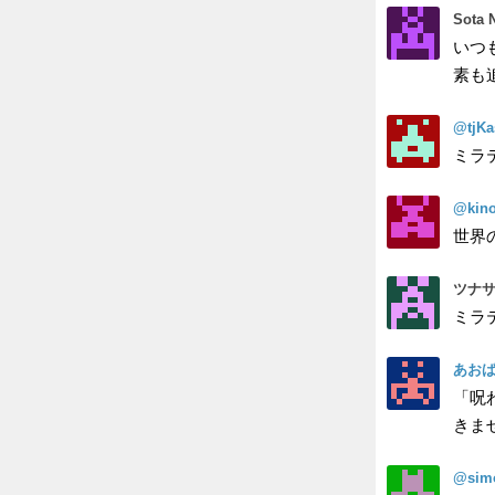
Sota N
いつ
素も
@tjK
ミラ
@kino
世界
ツナサ
ミラ
あお
「呪
きま
@simo