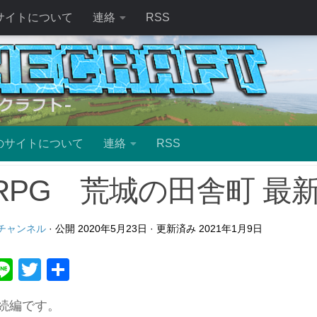
サイトについて
連絡
RSS
のサイトについて
連絡
RSS
RPG 荒城の田舎町 最新
ムチャンネル
· 公開
2020年5月23日
· 更新済み
2021年1月9日
ebook
atena
Line
Twitter
共
有
の続編です。