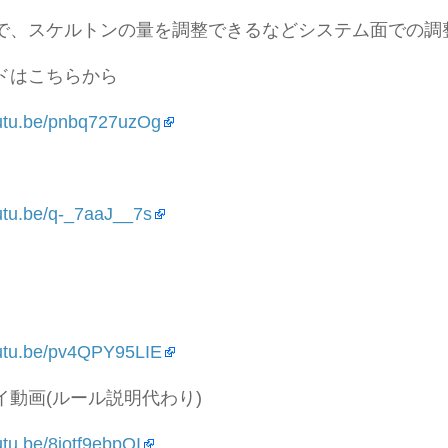
で、スケルトンの量を調整できるなどシステム面での調
ドはこちらから
outu.be/pnbq727uzOg
outu.be/q-_7aaJ__7s
outu.be/pv4QPY95LIE
イ動画(ルール説明代わり)
utu.be/8iotf9ebpQI