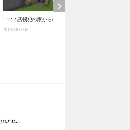
1.12.2 誘拐犯の家からの脱出
【脱出】悲鳴
2019年5月6日
2016年8月28
けれどね…