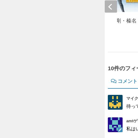
【艦これ立体再現】金剛・榛名
陸奥・霧島・比叡
2015年12月29日
10件のフ
コメント
マイク
待っ
amt
私は