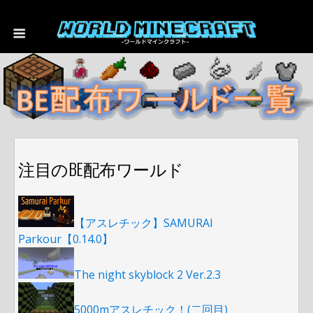
注目のBE配布ワールド
【アスレチック】SAMURAI
Parkour【0.14.0】
The night skyblock 2 Ver.2.3
5000mアスレチック！(二回目)