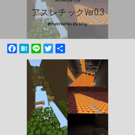
2019年2月17日
アスレチックver0.3
@yw676xFWc8SrMOp
F
H
Li
T
共
ac
at
n
w
有
e
e
e
itt
b
n
er
o
a
o
k