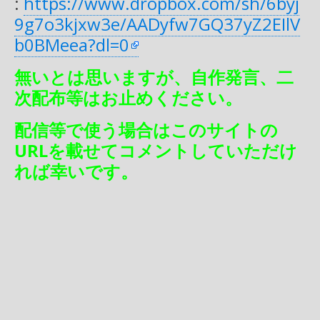
:
https://www.dropbox.com/sh/6byj
9g7o3kjxw3e/AADyfw7GQ37yZ2EIlV
b0BMeea?dl=0
無いとは思いますが、自作発言、二
次配布等はお止めください。
配信等で使う場合はこのサイトの
URLを載せてコメントしていただけ
れば幸いです。