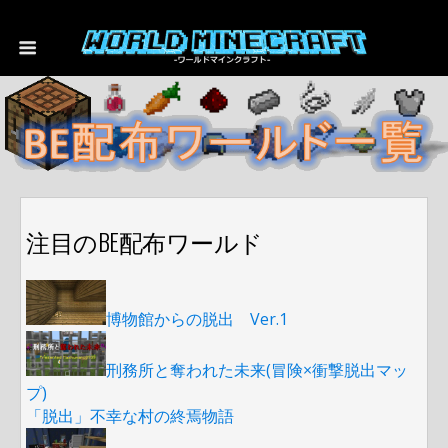
注目のBE配布ワールド
博物館からの脱出 Ver.1
刑務所と奪われた未来(冒険×衝撃脱出マッ
プ)
「脱出」不幸な村の終焉物語