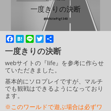
一度きりの決断
@WhitePig1340
F
H
Li
T
共
ac
at
n
w
有
一度きりの決断
e
e
e
itt
b
n
er
webサイトの『life』を参考に作らせ
o
a
ていただきました。
o
基本的にソロプレイですが、マルチ
k
でも観戦はできるようになっており
ます。
※このワールドで遊ぶ場合は必ずワ