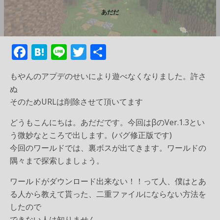
あだだ
F
H
Li
T
共
ac
at
n
w
有
もやんのアプデのせいにより遊べなくなりました。許さ
e
e
e
itt
ぬ
b
n
er
そのためURLは削除させて頂いてます
o
a
どうもこんにちは。あだだです。今回はβのVer.1.3とい
o
う微妙なところで出します。(バグ修正版です)
k
今回のワールドでは、裏ボスが出てきます。ワールドの
隅々まで探索しましょう。
ワールドがダウンロード出来ない！！って人、僕はとあ
る人から教えて貰った、二重ファイルにならない方法を
したので
できない人は知りません。