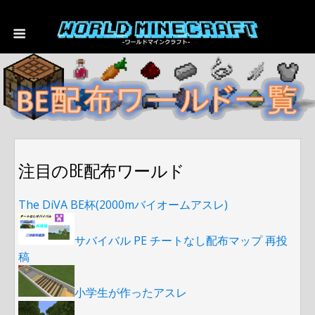
注目のBE配布ワールド
The DiVA BE杯(2000mバイオームアスレ)
サバイバル PE チートなし配布マップ 再投
稿
小学生が作ったアスレ