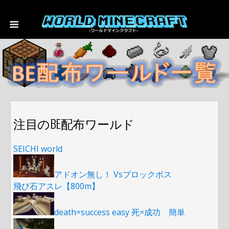
注目のBE配布ワールド
SEICHI world
アドオン無し！ Vsブロックボス
飛び石アスレ【800m】
death=success easy 死=成功 簡単