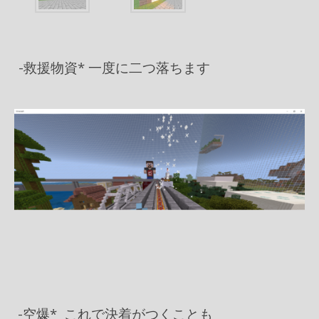
-救援物資* 一度に二つ落ちます
-空爆* これで決着がつくことも