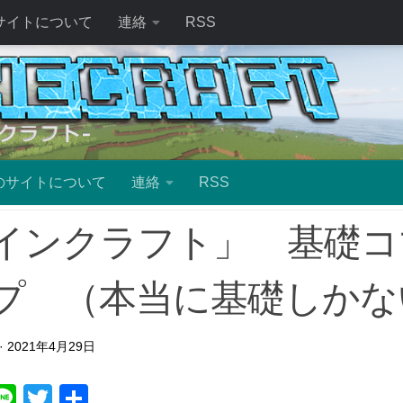
サイトについて
連絡
RSS
のサイトについて
連絡
RSS
インクラフト」 基礎コ
プ （本当に基礎しかな
·
2021年4月29日
ebook
atena
Line
Twitter
共