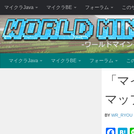
マイクラJava
マイクラBE
フォーラム
この
マイクラJava
マイクラBE
フォーラム
こ
「マ
マッ
BY
WR_RYOU
Fac
H