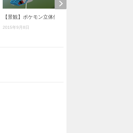
【景観】ポケモン立体像５２体
1.13.2
2015年9月8日
2019年3月16