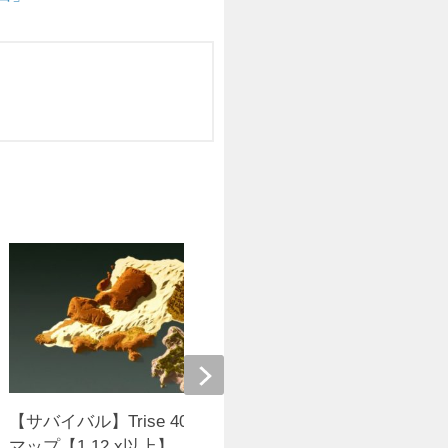
【サバイバル】Trise 4000×2500カスタム
シルクイット
マップ【1.12.x以上】
1.17.x