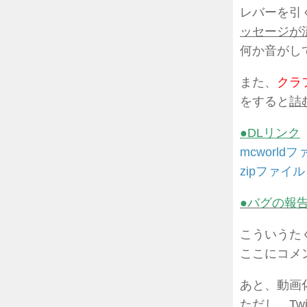
レバーを引
ッセージが
何か音がし
また、
クラ
をすると
詰
●DLリンク
mcworld
zipファイル
●バグの報
こういうたぐ
ここにコメ
あと、動画
ただし、Tw