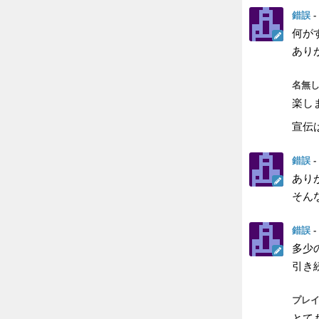
錯誤
-
何が
あり
名無し
楽し
宣伝
錯誤
-
あり
そん
錯誤
-
多少
引き
プレイ
とて