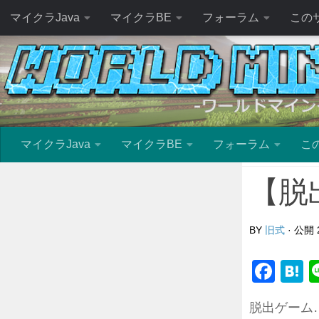
マイクラJava
マイクラBE
フォーラム
この
マイクラJava
マイクラBE
フォーラム
こ
【脱
BY
旧式
· 公開
Fac
H
脱出ゲーム