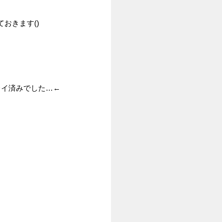
おきます()
レイ済みでした…←