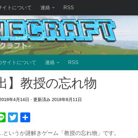
サイトについて
連絡
RSS
のサイトについて
連絡
RSS
出】教授の忘れ物
2018年4月14日
· 更新済み
2018年8月11日
ebook
atena
Line
Twitter
共
有
…というか謎解きゲーム「教授の忘れ物」です。