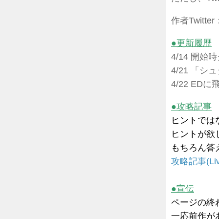
作者Twitter
●更新履歴
4/14 開
4/21 「
4/22 E
●攻略記事
ヒントでは
ヒントが欲し
もちろん答え
攻略記事(Liv
●宣伝
ページの終
一応前作が