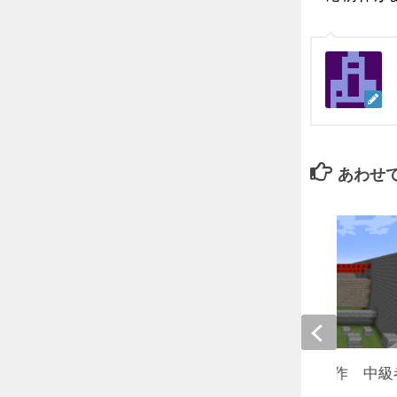
あわせ
【アスレチック】初制作 中級
スレチック【1.13.2】