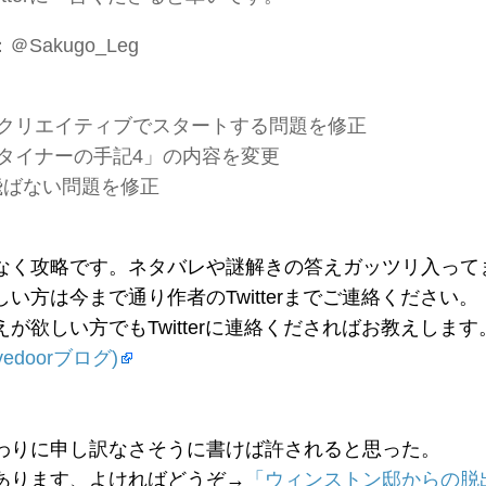
：＠Sakugo_Leg
始時クリエイティブでスタートする問題を修正
シュタイナーの手記4」の内容を変更
Dに飛ばない問題を修正
なく攻略です。ネタバレや謎解きの答えガッツリ入って
い方は今まで通り作者のTwitterまでご連絡ください。
が欲しい方でもTwitterに連絡くださればお教えします
edoorブログ)
わりに申し訳なさそうに書けば許されると思った。
あります、よければどうぞ→
「ウィンストン邸からの脱