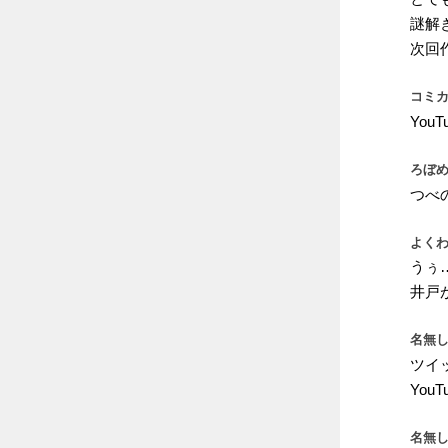
謎解
次回
コミカ
Yo
ろぼめ
つべ
よくわ
うぅ
井戸
名無し
ツイ
You
名無し