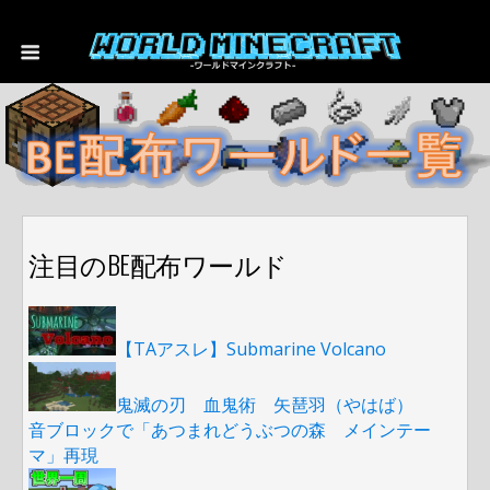
注目のBE配布ワールド
【TAアスレ】Submarine Volcano
鬼滅の刃 血鬼術 矢琶羽（やはば）
音ブロックで「あつまれどうぶつの森 メインテー
マ」再現