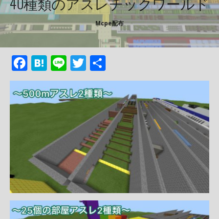
40種類のアスレチックワールド
Mcpe配布
F
H
Li
T
共
ac
at
n
w
有
e
e
e
itt
b
n
er
o
a
o
k