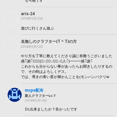
も可能です
aris-24
2018年5月12日
遊びに行くさん遊ぶ
名無しのクラフター(T ^ T)の方
2018年5月12日
やり方を丁寧に教えてくださり誠に有難うございました
感៎謝៎━━━(≧៎∀៎≦៎人៎)━━━感៎謝៎
これからも分からない事があったらお聞きしたりするの
で、その時はよろしくデス。
では、導きの青い星が輝かんことを(モンハンパクリw
mcpe配布
新人クラフターLv.7
2018年5月14日
DL出来ましたか？良かったです