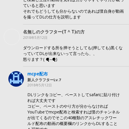
ていると思います
それでもどうしても分からないのであれば僕自身が動画
を撮ってDLの仕方を説明します
名無しのクラフター(T ^ T)の方
2018年5月12日
ダウンロードする所を押そうとしても(押しても)黒くな
っていてDLが出来ないって言ったら、、
怒ります？( ⚈̥̥̥̥̥́⌢⚈̥̥̥̥̥̀)
mcpe配布
新人クラフターLv.7
2018年5月12日
DLリンクをコピー、ペーストしてsafariに貼り付け
れば大丈夫です
コピー、ペーストのやり方が分からなければ
YouTubeでmcpe配布と検索すれば僕のチャンネル
が出てくるのでそこの40種類のアスレチックワー
ルド配布の動画の概要欄のリンクからDLすること