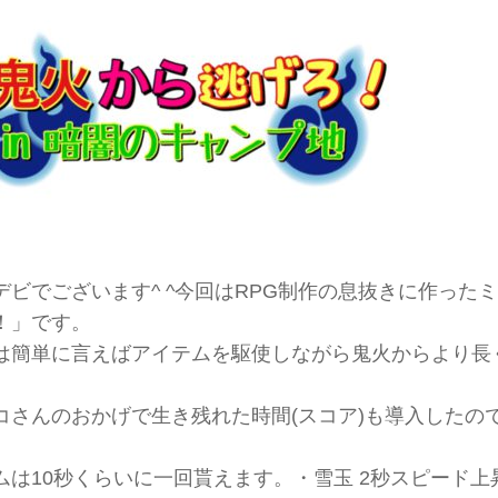
デビでございます^ ^今回はRPG制作の息抜きに作った
！」です。
は簡単に言えばアイテムを駆使しながら鬼火からより長
コさんのおかげで生き残れた時間(スコア)も導入したの
ムは10秒くらいに一回貰えます。・雪玉 2秒スピード上