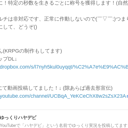
に！特定の秒数を生きるごとに称号を獲得します！(自
ルチは非対応です、正常に作動しないので(￣▽￣;)つ
して、どうぞ()
(KRPGの制作もしてます)
プDL↓
www.dropbox.com/s/l7nyh5kul0uyqqt/%C2%A
beにて動画投稿してました！↓ (隙あらば過去形宣伝)
w.youtube.com/channel/UCBqA_YeKCeChX8w2sZsX23A
ゆっくりハヤデビ
YouTubeで「ハヤデビ」という名前でゆっくり実況を投稿してます！