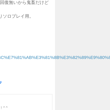
然回復無いから鬼畜だけど
まりソロプレイ用。
7e%E9%AC%BC%E7%81%AB%E3%81%8B%E3%82%89%
^ ^