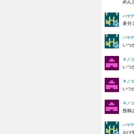
めん
ハヤデ
多分
ハヤデ
いつ
キノ
いつか
キノ
いつか
キノ
投稿
ハヤデ
おけ