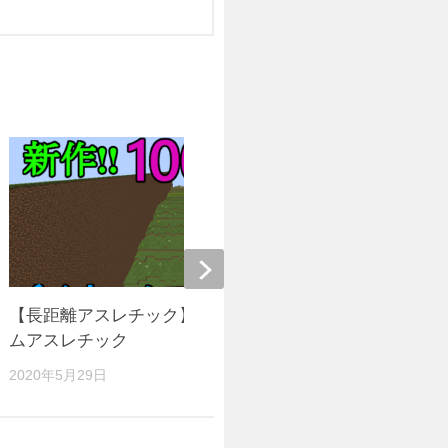
【長距離アスレチック】10000mバイオー
【アスレチ
ムアスレチック
ス
2020年5月29日
2016年1月9