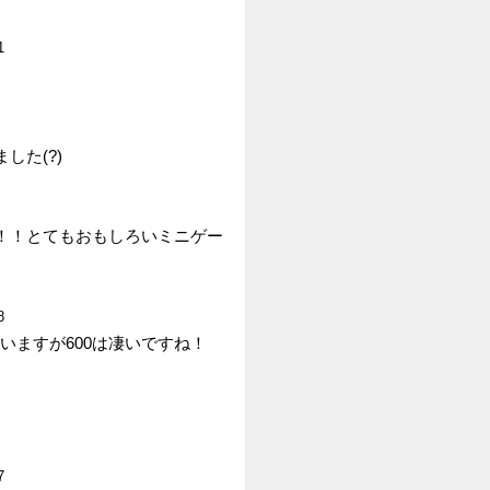
1
た(?)
！！とてもおもしろいミニゲー
8
いますが600は凄いですね！
7