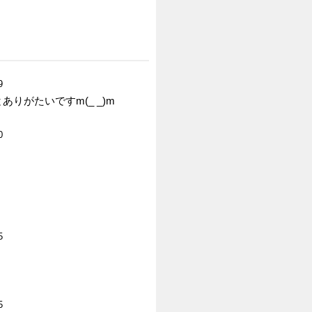
9
りがたいですm(_ _)m
0
5
5