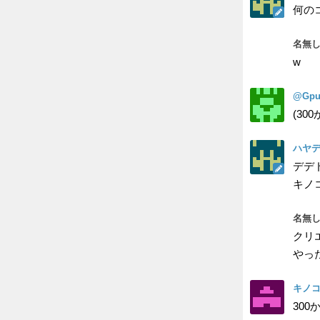
何の
名無し
w
@Gpu
(3
ハヤデ
デデド
キノ
名無し
クリ
やっ
キノ
30