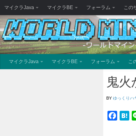
マイクラJava
マイクラBE
フォーラム
この
マイクラJava
マイクラBE
フォーラム
こ
鬼火
BY
ゆっくりハ
Fac
H