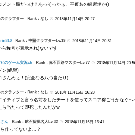
コメント欄だっけ？あっそっかぁ、平仮名の練習場か()
のクラフター -
Rank : なし
2018年11月14日 20:27
rin810
-
Rank : 中堅クラフターLv.19
2018年11月14日 20:31
00から称号が表示され)ないです
ビのゲーム実況ch
-
Rank : 赤石回路マスターLv.77
2018年11月14日 20:5
ン(絶望)
コさんめぇ！(完全なる八つ当たり)
のクラフター -
Rank : なし
2018年11月15日 16:28
エイティブと言う名前をしたチートを使ってスコア稼ごうかなぐへ
たら当たって即死したんだがw
コさん
-
Rank : 鉱石採掘名人Lv.32
2018年11月15日 16:41
0から作ってないよ…？