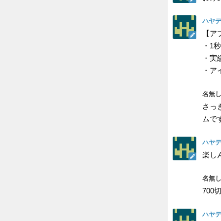
ハヤデ
【ア
・1
・実績
・ア
名無し
さっ
ムで
ハヤデ
楽し
名無し
700
ハヤデ