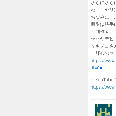
さらにさら
ね…ニヤリ)
ちなみにマ
撮影は勝手に
・制作者
☆ハヤデビ
☆キノコさん
・肝心のマッ
https://
dl=0
・YouTu
https://ww