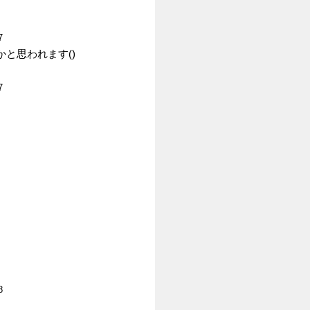
7
と思われます()
7
8