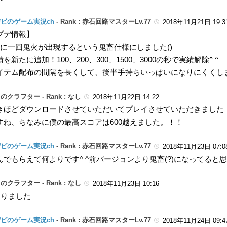
ビのゲーム実況ch
-
Rank : 赤石回路マスターLv.77
2018年11月21日 19:3
プデ情報】
秒に一回鬼火が出現するという鬼畜仕様にしました()
を新たに追加！100、200、300、1500、3000の秒で実績解除^ ^
イテム配布の間隔を長くして、後半手持ちいっぱいになりにくくしまし
のクラフター -
Rank : なし
2018年11月22日 14:22
きほどダウンロードさせていただいてプレイさせていただきました
すね、ちなみに僕の最高スコアは600越えました。！！
ビのゲーム実況ch
-
Rank : 赤石回路マスターLv.77
2018年11月23日 07:0
んでもらえて何よりです^ ^前バージョンより鬼畜(?)になってると思
のクラフター -
Rank : なし
2018年11月23日 10:16
切りました
ビのゲーム実況ch
-
Rank : 赤石回路マスターLv.77
2018年11月24日 09:4