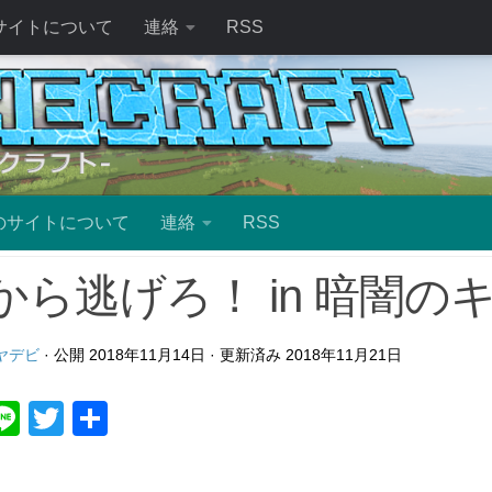
サイトについて
連絡
RSS
のサイトについて
連絡
RSS
から逃げろ！ in 暗闇の
ヤデビ
· 公開
2018年11月14日
· 更新済み
2018年11月21日
ebook
atena
Line
Twitter
共
有