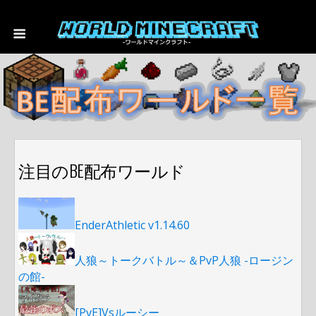
注目のBE配布ワールド
EnderAthletic v1.14.60
人狼～トークバトル～＆PvP人狼 -ロージン
の館-
[PvE]Vsルーシー