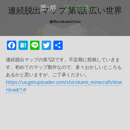
連続脱出マップ 第1話 広い世界
@shirokamiritsu
F
H
Li
T
共
ac
at
n
w
有
連続脱出マップの第1話です。不定期に投稿していきま
e
e
e
itt
す。初めてのマップ製作なので、多々おかしいところも
b
n
er
あるかと思いますが、ご了承ください。
o
a
https://ux.getuploader.com/shirokami_minecraft/dow
o
nload/1
k