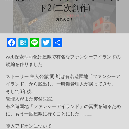
ド2 (二次創作)
おれんじ！
F
H
Li
T
共
ac
at
n
w
有
web探索型お化け屋敷で有名なファンシーアイランドの
e
e
e
itt
続編を作りました
b
n
er
ストーリー 主人公(訪問者)は有名遊園地「ファンシーア
o
a
イランド」から脱出し、一時期管理人が戻ってきた。
o
そして3年後…
k
管理人がまた突然失踪。
有名遊園地「ファンシーアイランド」の真実を知るため
に、もう一度屋敷に行くことにした…………
導入アドオンについて