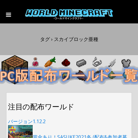
タグ › スカイブロック亜種
注目の配布ワールド
バージョン1.12.2
賞金あり！SASUKE2021冬 (配布&参加者募