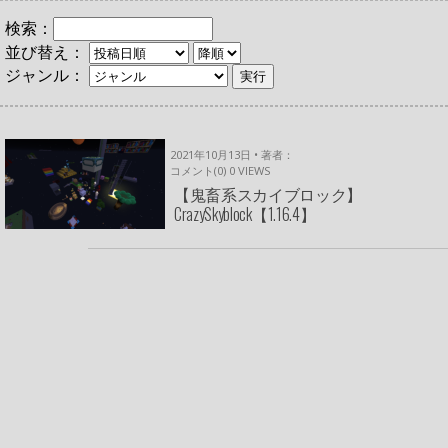
検索：
並び替え：
ジャンル：
2021年10月13日 • 著者：
コメント(0)
0
VIEWS
【鬼畜系スカイブロック】
CrazySkyblock【1.16.4】