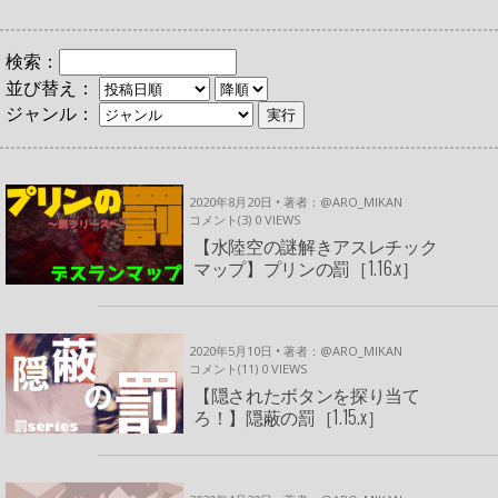
検索：
並び替え：
ジャンル：
2020年8月20日 • 著者：@ARO_MIKAN
コメント(3)
0
VIEWS
【水陸空の謎解きアスレチック
マップ】プリンの罰［1.16.x］
2020年5月10日 • 著者：@ARO_MIKAN
コメント(11)
0
VIEWS
【隠されたボタンを探り当て
ろ！】隠蔽の罰［1.15.x］