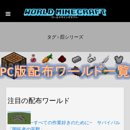
タグ › 罰シリーズ
注目の配布ワールド
~すべての作業好きのために~ サバイバル
「開拓者の平野」