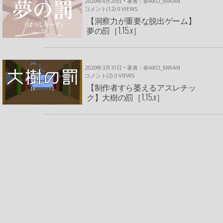
2020年4月20日 • 著者：@ARO_MIKAN
コメント(12)
0
VIEWS
【洞察力が重要な脱出ゲーム】
夢の罰［1.15.x］
2020年3月31日 • 著者：@ARO_MIKAN
コメント(2)
0
VIEWS
【制作者すら萎えるアスレチッ
ク】大樹の罰［1.15.x］