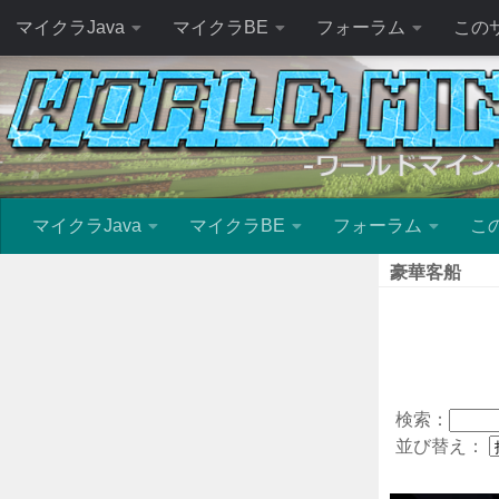
マイクラJava
マイクラBE
フォーラム
この
マイクラJava
マイクラBE
フォーラム
こ
豪華客船
検索：
並び替え：