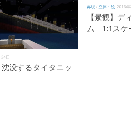
再現
/
立体・絵
2016年
【景観】デ
ム 1:1ス
月24日
】沈没するタイタニッ