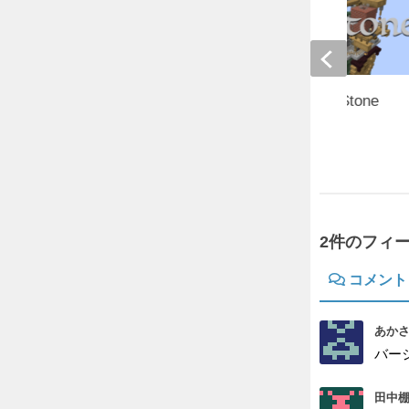
【Skyblock派生】SkyStone
1.3.2【1.15.2】
2020年4月3日
2件のフィ
コメント
あかさ
バー
田中棚