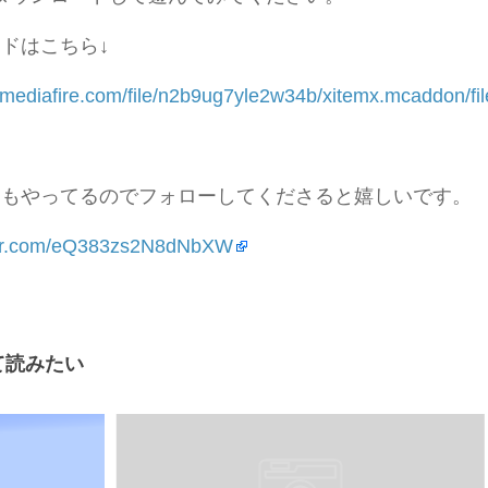
ードはこちら↓
.mediafire.com/file/n2b9ug7yle2w34b/xitemx.mcaddon/fil
ーもやってるのでフォローしてくださると嬉しいです。
itter.com/eQ383zs2N8dNbXW
て読みたい