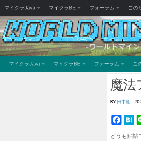
マイクラJava
マイクラBE
フォーラム
この
マイクラJava
マイクラBE
フォーラム
こ
魔法
BY
田中棚
·
20
Fac
H
どうも鮎鮎