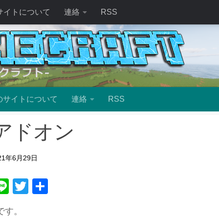
サイトについて
連絡
RSS
のサイトについて
連絡
RSS
アドオン
21年6月29日
ebook
atena
Line
Twitter
共
有
です。