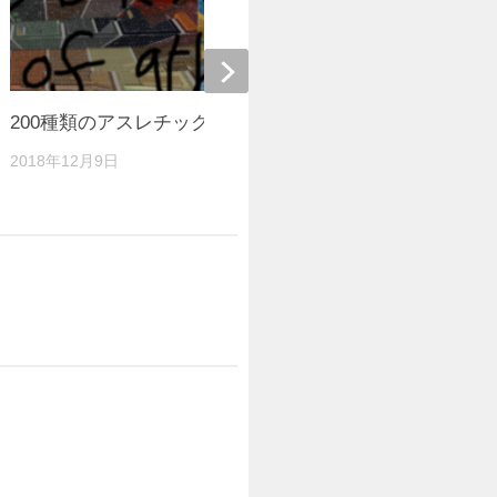
200種類のアスレチック
巨大ブラキデ
作成】
2018年12月9日
2020年3月7