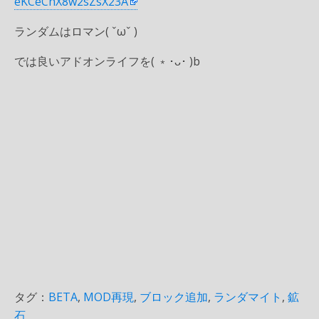
eKCeChX8w2sZsX23A
ランダムはロマン( ˇωˇ )
では良いアドオンライフを( ﹡･ᴗ･ )b
タグ：
BETA
,
MOD再現
,
ブロック追加
,
ランダマイト
,
鉱
石