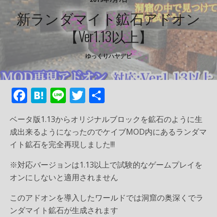
新ランダマイト鉱石アドオン
【Ver1.13以上】
ゆっくりハヤデビ
F
H
Li
T
共
ac
at
n
w
有
ベータ版1.13からオリジナルブロックを鉱石のように生
e
e
e
itt
成出来るようになったのでケイブMOD内にあるランダマ
b
n
er
イト鉱石を完全再現しました!!!
o
a
※対応バージョンは1.13以上で試験的なゲームプレイを
o
オンにしないと適用されません
k
このアドオンを導入したワールドでは洞窟の奥深くでラ
ンダマイト鉱石が生成されます