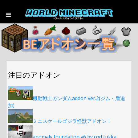
注目のアドオン
機動戦士ガンダムaddon ver.2(ジム・盾追
加)
ミニスケールゴジラ怪獣アドオン！
anomaly foundation v6 by cod tukka